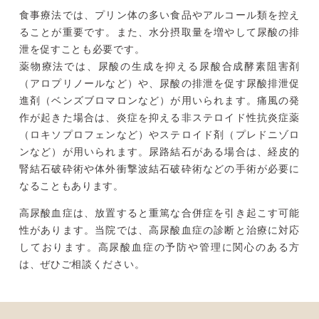
食事療法では、プリン体の多い食品やアルコール類を控え
ることが重要です。また、水分摂取量を増やして尿酸の排
泄を促すことも必要です。
薬物療法では、尿酸の生成を抑える尿酸合成酵素阻害剤
（アロプリノールなど）や、尿酸の排泄を促す尿酸排泄促
進剤（ベンズブロマロンなど）が用いられます。痛風の発
作が起きた場合は、炎症を抑える非ステロイド性抗炎症薬
（ロキソプロフェンなど）やステロイド剤（プレドニゾロ
ンなど）が用いられます。尿路結石がある場合は、経皮的
腎結石破砕術や体外衝撃波結石破砕術などの手術が必要に
なることもあります。
高尿酸血症は、放置すると重篤な合併症を引き起こす可能
性があります。当院では、高尿酸血症の診断と治療に対応
しております。高尿酸血症の予防や管理に関心のある方
は、ぜひご相談ください。