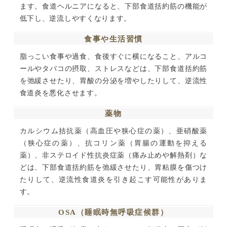
ます。食道ヘルニアになると、下部食道括約筋の機能が
低下し、逆流しやすくなります。
食事や生活習慣
脂っこい食事や過食、食後すぐに横になること、アルコ
ールやタバコの摂取、ストレスなどは、下部食道括約筋
を弛緩させたり、胃酸の分泌を増やしたりして、逆流性
食道炎を悪化させます。
薬物
カルシウム拮抗薬（高血圧や狭心症の薬）、亜硝酸薬
（狭心症の薬）、抗コリン薬（胃腸の運動を抑える
薬）、非ステロイド性抗炎症薬（痛み止めや解熱剤）な
どは、下部食道括約筋を弛緩させたり、胃粘膜を傷つけ
たりして、逆流性食道炎を引き起こす可能性がありま
す。
OSA（睡眠時無呼吸症候群）