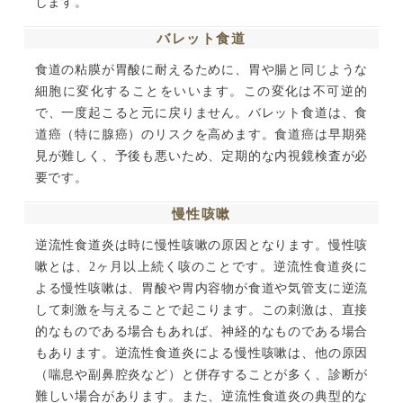
します。
バレット食道
食道の粘膜が胃酸に耐えるために、胃や腸と同じような
細胞に変化することをいいます。この変化は不可逆的
で、一度起こると元に戻りません。バレット食道は、食
道癌（特に腺癌）のリスクを高めます。食道癌は早期発
見が難しく、予後も悪いため、定期的な内視鏡検査が必
要です。
慢性咳嗽
逆流性食道炎は時に慢性咳嗽の原因となります。慢性咳
嗽とは、2ヶ月以上続く咳のことです。逆流性食道炎に
よる慢性咳嗽は、胃酸や胃内容物が食道や気管支に逆流
して刺激を与えることで起こります。この刺激は、直接
的なものである場合もあれば、神経的なものである場合
もあります。逆流性食道炎による慢性咳嗽は、他の原因
（喘息や副鼻腔炎など）と併存することが多く、診断が
難しい場合があります。また、逆流性食道炎の典型的な