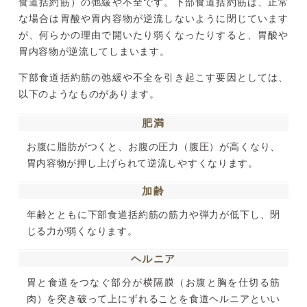
食道括約筋）の弛緩や不全です。下部食道括約筋は、正常
な場合は胃酸や胃内容物が逆流しないように閉じています
が、何らかの理由で開いたり弱くなったりすると、胃酸や
胃内容物が逆流してしまいます。
下部食道括約筋の弛緩や不全を引き起こす要因としては、
以下のようなものがあります。
肥満
お腹に脂肪がつくと、お腹の圧力（腹圧）が高くなり、
胃内容物が押し上げられて逆流しやすくなります。
加齢
年齢とともに下部食道括約筋の筋力や弾力が低下し、閉
じる力が弱くなります。
ヘルニア
胃と食道をつなぐ部分が横隔膜（お腹と胸を仕切る筋
肉）を突き破って上にずれることを食道ヘルニアといい